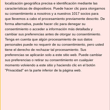
Etiquetas
bizcocho de chocolate
,
bizcocho sin gluten
,
localización geográfica precisa e identificación mediante las
características de dispositivos. Puede hacer clic para otorgarnos
chocolate
,
gluten free
,
recetas para celiacos
,
su consentimiento a nosotros y a nuestros 1017 socios para
robot de cocina
,
sin gluten
,
Tm31
,
Tm5
,
TM6
que llevemos a cabo el procesamiento previamente descrito. De
forma alternativa, puede hacer clic para denegar su
Deja un comentario
consentimiento o acceder a información más detallada y
cambiar sus preferencias antes de otorgar su consentimiento.
Tenga en cuenta que algún procesamiento de sus datos
personales puede no requerir de su consentimiento, pero usted
tiene el derecho de rechazar tal procesamiento. Sus
Categorías
preferencias se aplicarán solo a este sitio web. Puede cambiar
sus preferencias o retirar su consentimiento en cualquier
Categorías
momento volviendo a este sitio y haciendo clic en el botón
"Privacidad" en la parte inferior de la página web.
¡SUSCRÍBETE! 🍳🌟