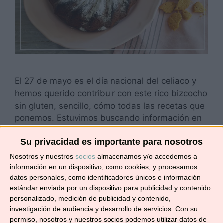
El 27 de mayo es el día nacional del celiaco y
hemos querido contribuir con este rico bizcocho
sin gluten, sencillo, cómo todas las recetas que
ponemos. Estuvimos buscando información en
FACE. Federación de Asociaciones de Celiacos
Su privacidad es importante para nosotros
de España, para saber más de ésta
enfermedad y la verdad es que hoy día todavía
Nosotros y nuestros
socios
almacenamos y/o accedemos a
lo tienen …
Leer más
información en un dispositivo, como cookies, y procesamos
datos personales, como identificadores únicos e información
estándar enviada por un dispositivo para publicidad y contenido
Categorías
Recetas con Thermomix
,
Recetas de postres
personalizado, medición de publicidad y contenido,
investigación de audiencia y desarrollo de servicios.
Con su
y dulces
permiso, nosotros y nuestros socios podemos utilizar datos de