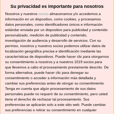
Su privacidad es importante para nosotros
Suscríbete ahora para recibir todas las recetas
Nosotros y nuestros
socios
almacenamos y/o accedemos a
en tu correo.
información en un dispositivo, como cookies, y procesamos
datos personales, como identificadores únicos e información
¡No te pierdas ninguna! 👩‍🍳👨‍🍳
estándar enviada por un dispositivo para publicidad y contenido
Dirección
personalizado, medición de publicidad y contenido,
de
investigación de audiencia y desarrollo de servicios.
Con su
correo
permiso, nosotros y nuestros socios podemos utilizar datos de
localización geográfica precisa e identificación mediante las
electrónico
Suscribir
características de dispositivos. Puede hacer clic para otorgarnos
su consentimiento a nosotros y a nuestros 1019 socios para
que llevemos a cabo el procesamiento previamente descrito. De
forma alternativa, puede hacer clic para denegar su
consentimiento o acceder a información más detallada y
cambiar sus preferencias antes de otorgar su consentimiento.
YouTube
Tenga en cuenta que algún procesamiento de sus datos
personales puede no requerir de su consentimiento, pero usted
tiene el derecho de rechazar tal procesamiento. Sus
preferencias se aplicarán solo a este sitio web. Puede cambiar
sus preferencias o retirar su consentimiento en cualquier