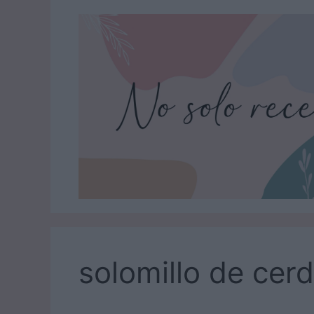
Saltar
al
contenido
solomillo de cer