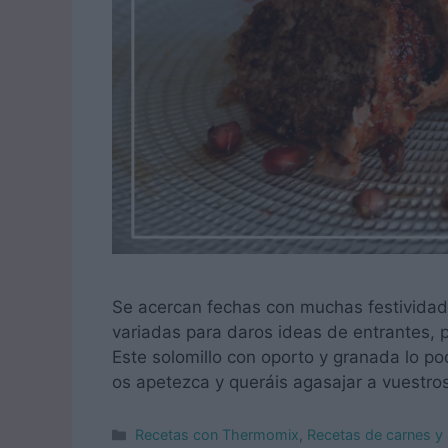
Se acercan fechas con muchas festividad
variadas para daros ideas de entrantes, pl
Este solomillo con oporto y granada lo p
os apetezca y queráis agasajar a vuestr
Categorías
Recetas con Thermomix
,
Recetas de carnes y