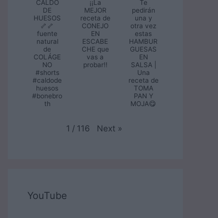
CALDO
¡¡La
Te
DE
MEJOR
pedirán
HUESOS
receta de
una y
🦴🦴
CONEJO
otra vez
fuente
EN
estas
natural
ESCABE
HAMBUR
de
CHE que
GUESAS
COLÁGE
vas a
EN
NO
probar!!
SALSA |
#shorts
Una
#caldode
receta de
huesos
TOMA
#bonebro
PAN Y
th
MOJA😋
Next
»
1
/
116
YouTube