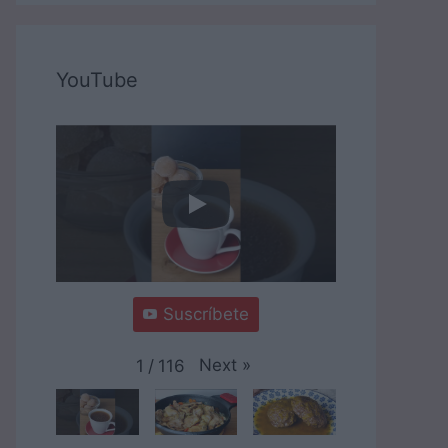
YouTube
Suscríbete
Next
»
1
/
116