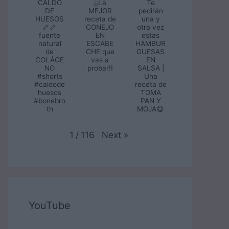
CALDO
¡¡La
Te
DE
MEJOR
pedirán
HUESOS
receta de
una y
🦴🦴
CONEJO
otra vez
fuente
EN
estas
natural
ESCABE
HAMBUR
de
CHE que
GUESAS
COLÁGE
vas a
EN
NO
probar!!
SALSA |
#shorts
Una
#caldode
receta de
huesos
TOMA
#bonebro
PAN Y
th
MOJA😋
Next
»
1
/
116
YouTube