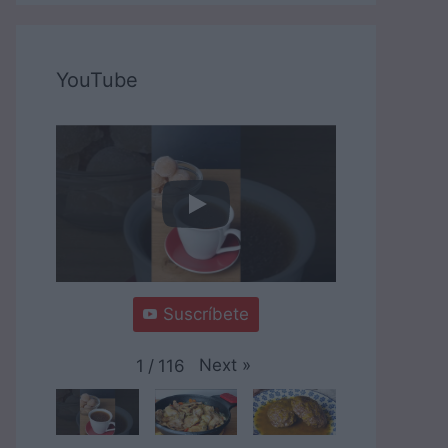
YouTube
Suscríbete
Next
»
1
/
116