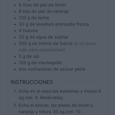
6
tiras
de piel de limón
8
iras
de piel de naranja
120
g
de leche
30
g
de levadura prensada fresca
4
huevos
30
g
de agua de azahar
500
g
de harina de fuerza
(y un poco
más para espolvorear)
5
g
de sal
120
g
de mantequilla
dos
cucharadas
de azúcar perla
INSTRUCCIONES
Echa en el vaso las avellanas y trocea 6
sg./vel. 4. Resérvalas.
Echa el azúcar, las pieles de limón y
naranja y tritura 30 sg./vel. 10.