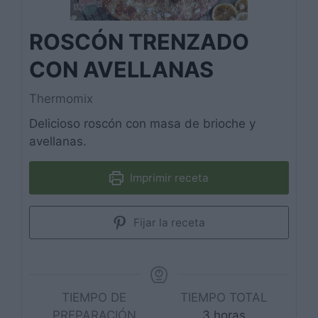
ROSCÓN TRENZADO
CON AVELLANAS
Thermomix
Delicioso roscón con masa de brioche y
avellanas.
Imprimir receta
Fijar la receta
TIEMPO DE
TIEMPO TOTAL
horas
PREPARACIÓN
3
horas