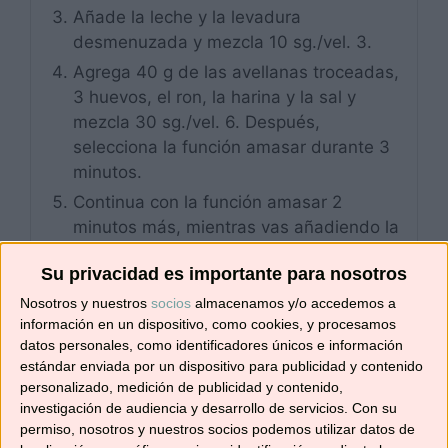
Añade la leche y la levadura
desmenuzada y mezcla 10 sg./vel. 3.
Agrega 40 g de las avellanas troceadas,
3 huevos, el ron, la harina y la sal y
mezcla 30 sg./vel. 6. Después,
selecciona la función amasar durante 3
minutos.
Continua con la función amasar 2
minutos más, mientras vas añadiendo la
mantequilla a trozos por el bocal. Deja
Su privacidad es importante para nosotros
reposar la masa durante 1 hora dentro
del vaso. Forra la bandeja del horno con
Nosotros y nuestros
socios
almacenamos y/o accedemos a
información en un dispositivo, como cookies, y procesamos
papel de hornear y reserva.
datos personales, como identificadores únicos e información
Baja los ingredientes con la espátula
estándar enviada por un dispositivo para publicidad y contenido
hacia el fondo del vaso y amasa
personalizado, medición de publicidad y contenido,
nuevamente durante 1 minuto. Vuelca la
investigación de audiencia y desarrollo de servicios.
Con su
permiso, nosotros y nuestros socios podemos utilizar datos de
masa sobre una superficie espolvoreada