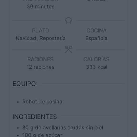
minutos
30
minutos
PLATO
COCINA
Navidad, Repostería
Española
RACIONES
CALORÍAS
12
raciones
333
kcal
EQUIPO
Robot de cocina
INGREDIENTES
80
g
de avellanas crudas sin piel
100
g
de azúcar