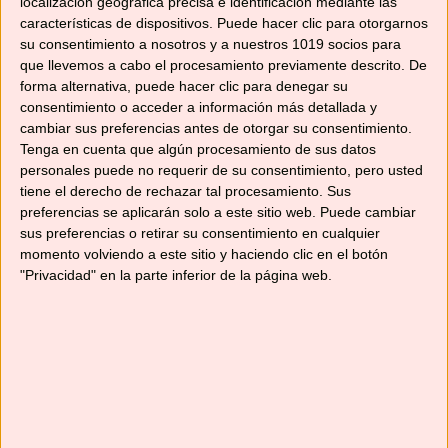
localización geográfica precisa e identificación mediante las
con harina. Haz una bola y divídela en
características de dispositivos. Puede hacer clic para otorgarnos
tres partes iguales. Forma con cada
su consentimiento a nosotros y a nuestros 1019 socios para
parte un cilindro de unos 80 cm de largo
que llevemos a cabo el procesamiento previamente descrito. De
y trénzalos.
forma alternativa, puede hacer clic para denegar su
consentimiento o acceder a información más detallada y
Traslada la trenza formando un círculo a
cambiar sus preferencias antes de otorgar su consentimiento.
la bandeja de horno. Pinta la superficie
Tenga en cuenta que algún procesamiento de sus datos
con un huevo batido y reserva en un
personales puede no requerir de su consentimiento, pero usted
lugar templado y libre de corrientes de
tiene el derecho de rechazar tal procesamiento. Sus
aire hasta que doble su volumen (aprox.
preferencias se aplicarán solo a este sitio web. Puede cambiar
sus preferencias o retirar su consentimiento en cualquier
1 hora).
momento volviendo a este sitio y haciendo clic en el botón
Precaliente el horno a 200°C.
"Privacidad" en la parte inferior de la página web.
Pinta de nuevo la superficie con huevo
batido y espolvorea con el azúcar perla y
el resto de las avellanas troceadas.
Hornea durante 10 minutos (200°C) y
después, baja la temperatura del horno a
180ºC y hornea 15-20 minutos más.