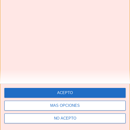
Te pedirán una y otra vez estas HAMBURGUESAS EN
SALSA | Una receta de TOMA PAN Y MOJA😋
Next
»
1
/
116
ACEPTO
YouTube
MÁS OPCIONES
NO ACEPTO