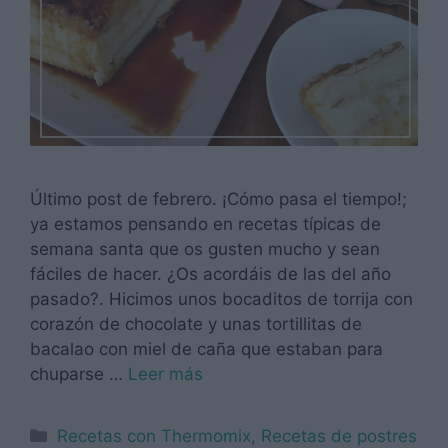
Último post de febrero. ¡Cómo pasa el tiempo!;
ya estamos pensando en recetas típicas de
semana santa que os gusten mucho y sean
fáciles de hacer. ¿Os acordáis de las del año
pasado?. Hicimos unos bocaditos de torrija con
corazón de chocolate y unas tortillitas de
bacalao con miel de caña que estaban para
chuparse …
Leer más
Categorías
Recetas con Thermomix
,
Recetas de postres