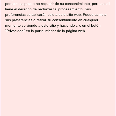
personales puede no requerir de su consentimiento, pero usted
tiene el derecho de rechazar tal procesamiento. Sus
preferencias se aplicarán solo a este sitio web. Puede cambiar
sus preferencias o retirar su consentimiento en cualquier
momento volviendo a este sitio y haciendo clic en el botón
"Privacidad" en la parte inferior de la página web.
¿Qué tal estáis? Nosotras pensando en muchas
recetas fresquitas y apetecibles para el veranito
que se avecina. Y esta de hoy cumple con los
requisitos para ser receta veraniega. Este pudin
de menta es un postre muy sencillito, como
siempre, y muy resultón. Se denomina budín o
pudín a un postre de la cocina inglesa y …
Leer
más