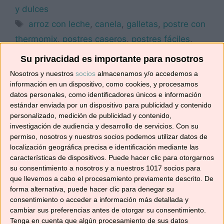
y dulces
Etiquetas
arroz con leche
,
canela
,
galletas
,
postre con
thermomix
,
postres caseros
,
postres fáciles
,
pudin
,
recetas para celebraciones
,
robot de
Su privacidad es importante para nosotros
cocina
,
Tm31
,
Tm5
,
TM6
Nosotros y nuestros
socios
almacenamos y/o accedemos a
Deja un comentario
información en un dispositivo, como cookies, y procesamos
datos personales, como identificadores únicos e información
estándar enviada por un dispositivo para publicidad y contenido
personalizado, medición de publicidad y contenido,
investigación de audiencia y desarrollo de servicios.
Con su
PUDIN DE MENTA
permiso, nosotros y nuestros socios podemos utilizar datos de
localización geográfica precisa e identificación mediante las
características de dispositivos. Puede hacer clic para otorgarnos
19/05/2017
por
No solo recetas
su consentimiento a nosotros y a nuestros 1017 socios para
que llevemos a cabo el procesamiento previamente descrito. De
forma alternativa, puede hacer clic para denegar su
consentimiento o acceder a información más detallada y
cambiar sus preferencias antes de otorgar su consentimiento.
Tenga en cuenta que algún procesamiento de sus datos