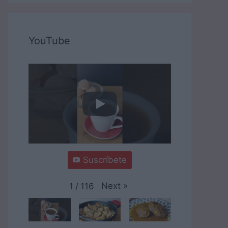
YouTube
Suscríbete
Next
»
1
/
116