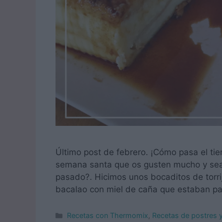
Último post de febrero. ¡Cómo pasa el ti
semana santa que os gusten mucho y sean
pasado?. Hicimos unos bocaditos de torrij
bacalao con miel de caña que estaban p
Categorías
Recetas con Thermomix
,
Recetas de postres 