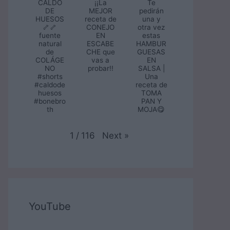
CALDO
¡¡La
Te
DE
MEJOR
pedirán
HUESOS
receta de
una y
🦴🦴
CONEJO
otra vez
fuente
EN
estas
natural
ESCABE
HAMBUR
de
CHE que
GUESAS
COLÁGE
vas a
EN
NO
probar!!
SALSA |
#shorts
Una
#caldode
receta de
huesos
TOMA
#bonebro
PAN Y
th
MOJA😋
Next
»
1
/
116
YouTube