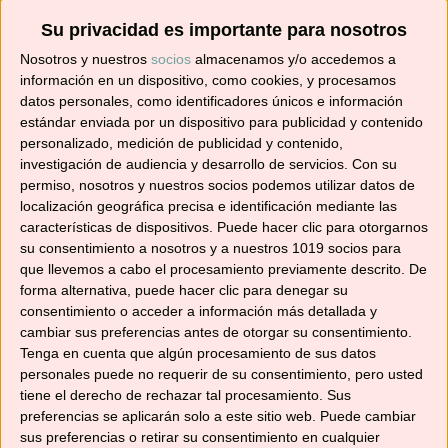
Su privacidad es importante para nosotros
Suscríbete ahora para recibir todas las recetas
Nosotros y nuestros
socios
almacenamos y/o accedemos a
en tu correo.
información en un dispositivo, como cookies, y procesamos
datos personales, como identificadores únicos e información
estándar enviada por un dispositivo para publicidad y contenido
¡No te pierdas ninguna! 👩‍🍳👨‍🍳
personalizado, medición de publicidad y contenido,
Dirección
investigación de audiencia y desarrollo de servicios.
Con su
de
permiso, nosotros y nuestros socios podemos utilizar datos de
correo
localización geográfica precisa e identificación mediante las
electrónico
características de dispositivos. Puede hacer clic para otorgarnos
Suscribir
su consentimiento a nosotros y a nuestros 1019 socios para
que llevemos a cabo el procesamiento previamente descrito. De
forma alternativa, puede hacer clic para denegar su
consentimiento o acceder a información más detallada y
cambiar sus preferencias antes de otorgar su consentimiento.
Tenga en cuenta que algún procesamiento de sus datos
YouTube
personales puede no requerir de su consentimiento, pero usted
tiene el derecho de rechazar tal procesamiento. Sus
preferencias se aplicarán solo a este sitio web. Puede cambiar
sus preferencias o retirar su consentimiento en cualquier