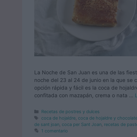
La Noche de San Juan es una de las fiest
noche del 23 al 24 de junio en la que se 
opción rápida y fácil es la coca de hojald
confitada con mazapán, crema o nata …
Categorías
Recetas de postres y dulces
Etiquetas
coca de hojaldre
,
coca de hojaldre y chocolat
de sant joan
,
coca per Sant Joan
,
recetas de paste
1 comentario