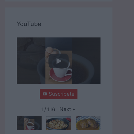
YouTube
Suscríbete
Next
»
1
/
116