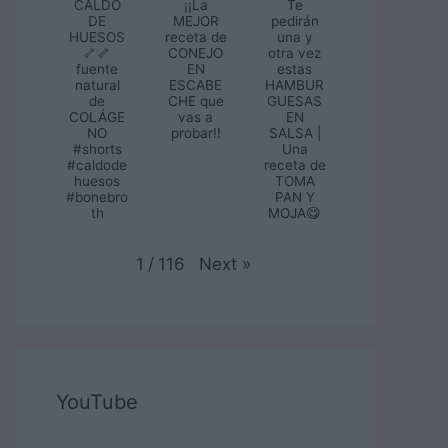
CALDO
¡¡La
Te
DE
MEJOR
pedirán
HUESOS
receta de
una y
🦴🦴
CONEJO
otra vez
fuente
EN
estas
natural
ESCABE
HAMBUR
de
CHE que
GUESAS
COLÁGE
vas a
EN
NO
probar!!
SALSA |
#shorts
Una
#caldode
receta de
huesos
TOMA
#bonebro
PAN Y
th
MOJA😋
Next
»
1
/
116
YouTube