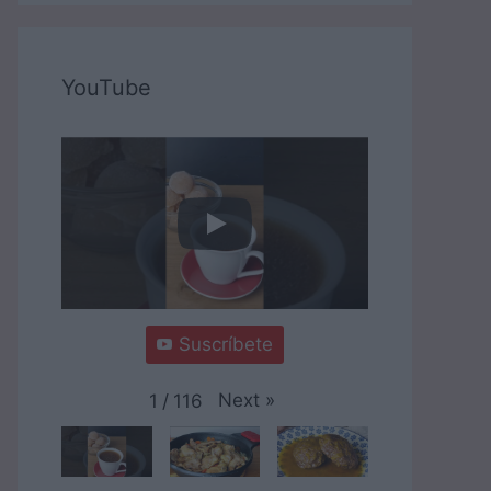
YouTube
Suscríbete
Next
»
1
/
116