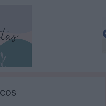
Bu
scos