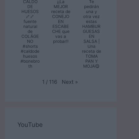
CALDO
¡¡La
Te
DE
MEJOR
pedirán
HUESOS
receta de
una y
🦴🦴
CONEJO
otra vez
fuente
EN
estas
natural
ESCABE
HAMBUR
de
CHE que
GUESAS
COLÁGE
vas a
EN
NO
probar!!
SALSA |
#shorts
Una
#caldode
receta de
huesos
TOMA
#bonebro
PAN Y
th
MOJA😋
Next
»
1
/
116
YouTube