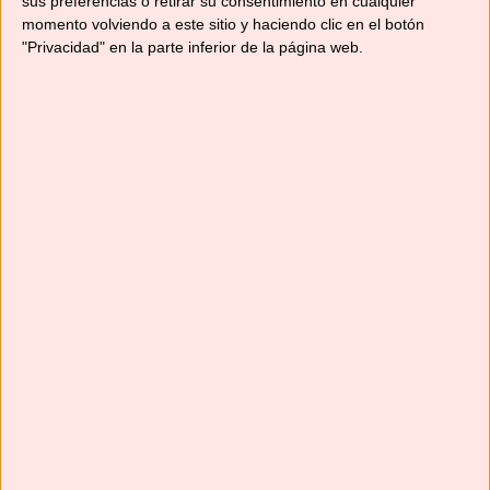
sus preferencias o retirar su consentimiento en cualquier
PREPARACIÓ
COCCIÓN
TOTAL
momento volviendo a este sitio y haciendo clic en el botón
minutos
hora
N
50
minutos
1
hora
"Privacidad" en la parte inferior de la página web.
minutos
10
minutos
PLATO
COCINA
Desayuno, Dulces,
Internacional
Salsas y untables
CALORÍAS
288
kcal
EQUIPO
Robot de cocina
INGREDIENTES