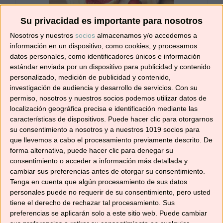
Su privacidad es importante para nosotros
Nosotros y nuestros
socios
almacenamos y/o accedemos a
MERMELADA DE
información en un dispositivo, como cookies, y procesamos
datos personales, como identificadores únicos e información
FRESAS SIN AZÚCAR
estándar enviada por un dispositivo para publicidad y contenido
personalizado, medición de publicidad y contenido,
investigación de audiencia y desarrollo de servicios.
Con su
Prepara una rica mermelada con
permiso, nosotros y nuestros socios podemos utilizar datos de
ingredientes naturales y saludables.
localización geográfica precisa e identificación mediante las
características de dispositivos. Puede hacer clic para otorgarnos
Imprimir receta
su consentimiento a nosotros y a nuestros 1019 socios para
que llevemos a cabo el procesamiento previamente descrito. De
forma alternativa, puede hacer clic para denegar su
Fijar la receta
consentimiento o acceder a información más detallada y
cambiar sus preferencias antes de otorgar su consentimiento.
Tenga en cuenta que algún procesamiento de sus datos
personales puede no requerir de su consentimiento, pero usted
tiene el derecho de rechazar tal procesamiento. Sus
TIEMPO DE
TIEMPO DE
TIEMPO
preferencias se aplicarán solo a este sitio web. Puede cambiar