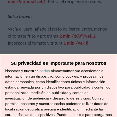
min./Varoma/vel.1
. Retira el recipiente y reserva.
Salsa brava:
Vacía el vaso; añade el resto de ingredientes, menos
el tomate frito y programa
2 min./100º/vel. 2
.
Incorpora el tomate y tritura
1 min./vel. 8
.
Cuela el aceite en una sartén; calienta a fuego fuerte
Su privacidad es importante para nosotros
y dora las patatas. Y ya puedes servirlas con la salsa
Nosotros y nuestros
socios
almacenamos y/o accedemos a
por encima.
información en un dispositivo, como cookies, y procesamos
datos personales, como identificadores únicos e información
Si preparas esta receta etiquétame en
estándar enviada por un dispositivo para publicidad y contenido
Instagram
@no_solo_recetas
, que me hará
personalizado, medición de publicidad y contenido,
mucha ilusión. También puedes unirte a nuestro
investigación de audiencia y desarrollo de servicios.
Con su
grupo de
Facebook
, donde puedes publicar tus
permiso, nosotros y nuestros socios podemos utilizar datos de
localización geográfica precisa e identificación mediante las
recetas y aprender de las muchas que se
características de dispositivos. Puede hacer clic para otorgarnos