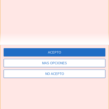
CALDO DE HUESOS 🦴🦴 fuente natural de COLÁGENO
#shorts #caldodehuesos #bonebroth
ACEPTO
MÁS OPCIONES
NO ACEPTO