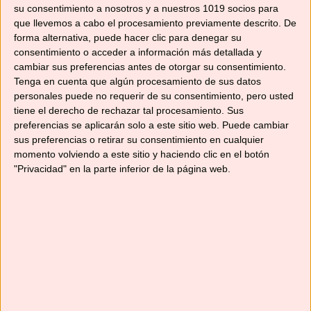
publican cada día. Y por supuesto, suscribirte a
su consentimiento a nosotros y a nuestros 1019 socios para
esta web y al canal de
YouTube
para no
que llevemos a cabo el procesamiento previamente descrito. De
perderte ninguna receta.
forma alternativa, puede hacer clic para denegar su
consentimiento o acceder a información más detallada y
cambiar sus preferencias antes de otorgar su consentimiento.
¡Hasta pronto!
Tenga en cuenta que algún procesamiento de sus datos
personales puede no requerir de su consentimiento, pero usted
tiene el derecho de rechazar tal procesamiento. Sus
Comparte esto:
preferencias se aplicarán solo a este sitio web. Puede cambiar
Compartir
sus preferencias o retirar su consentimiento en cualquier
momento volviendo a este sitio y haciendo clic en el botón
"Privacidad" en la parte inferior de la página web.
Me gusta esto:
Cargando...
Relacionado