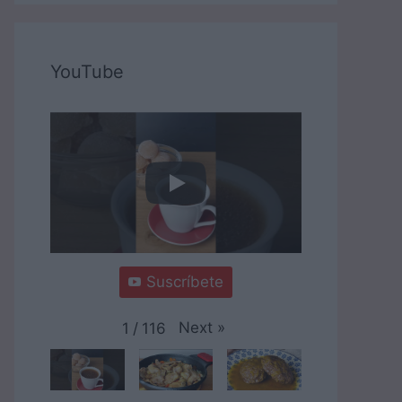
YouTube
Suscríbete
Next
»
1
/
116