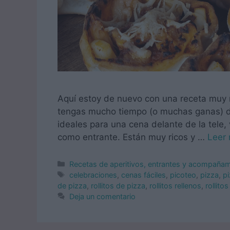
Aquí estoy de nuevo con una receta muy 
tengas mucho tiempo (o muchas ganas) de 
ideales para una cena delante de la tele,
como entrante. Están muy ricos y …
Leer
Categorías
Recetas de aperitivos, entrantes y acompaña
Etiquetas
celebraciones
,
cenas fáciles
,
picoteo
,
pizza
,
pi
de pizza
,
rollitos de pizza
,
rollitos rellenos
,
rollito
Deja un comentario