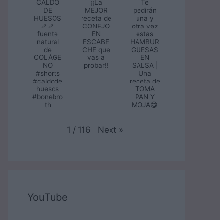
CALDO
¡¡La
Te
DE
MEJOR
pedirán
HUESOS
receta de
una y
🦴🦴
CONEJO
otra vez
fuente
EN
estas
natural
ESCABE
HAMBUR
de
CHE que
GUESAS
COLÁGE
vas a
EN
NO
probar!!
SALSA |
#shorts
Una
#caldode
receta de
huesos
TOMA
#bonebro
PAN Y
th
MOJA😋
Next
»
1
/
116
YouTube