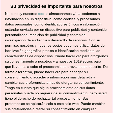
Su privacidad es importante para nosotros
Suscríbete ahora para recibir todas las recetas
Nosotros y nuestros
socios
almacenamos y/o accedemos a
en tu correo.
información en un dispositivo, como cookies, y procesamos
datos personales, como identificadores únicos e información
¡No te pierdas ninguna! 👩‍🍳👨‍🍳
estándar enviada por un dispositivo para publicidad y contenido
Dirección
personalizado, medición de publicidad y contenido,
de
investigación de audiencia y desarrollo de servicios.
Con su
correo
permiso, nosotros y nuestros socios podemos utilizar datos de
localización geográfica precisa e identificación mediante las
electrónico
Suscribir
características de dispositivos. Puede hacer clic para otorgarnos
su consentimiento a nosotros y a nuestros 1019 socios para
que llevemos a cabo el procesamiento previamente descrito. De
forma alternativa, puede hacer clic para denegar su
consentimiento o acceder a información más detallada y
cambiar sus preferencias antes de otorgar su consentimiento.
YouTube
Tenga en cuenta que algún procesamiento de sus datos
personales puede no requerir de su consentimiento, pero usted
tiene el derecho de rechazar tal procesamiento. Sus
preferencias se aplicarán solo a este sitio web. Puede cambiar
sus preferencias o retirar su consentimiento en cualquier