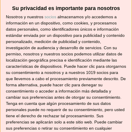
Su privacidad es importante para nosotros
Suscríbete ahora para recibir todas las recetas
Nosotros y nuestros
socios
almacenamos y/o accedemos a
en tu correo.
información en un dispositivo, como cookies, y procesamos
datos personales, como identificadores únicos e información
¡No te pierdas ninguna! 👩‍🍳👨‍🍳
estándar enviada por un dispositivo para publicidad y contenido
Dirección
personalizado, medición de publicidad y contenido,
investigación de audiencia y desarrollo de servicios.
Con su
de
permiso, nosotros y nuestros socios podemos utilizar datos de
correo
localización geográfica precisa e identificación mediante las
electrónico
características de dispositivos. Puede hacer clic para otorgarnos
Suscribir
su consentimiento a nosotros y a nuestros 1019 socios para
que llevemos a cabo el procesamiento previamente descrito. De
forma alternativa, puede hacer clic para denegar su
consentimiento o acceder a información más detallada y
cambiar sus preferencias antes de otorgar su consentimiento.
Tenga en cuenta que algún procesamiento de sus datos
YouTube
personales puede no requerir de su consentimiento, pero usted
tiene el derecho de rechazar tal procesamiento. Sus
preferencias se aplicarán solo a este sitio web. Puede cambiar
sus preferencias o retirar su consentimiento en cualquier