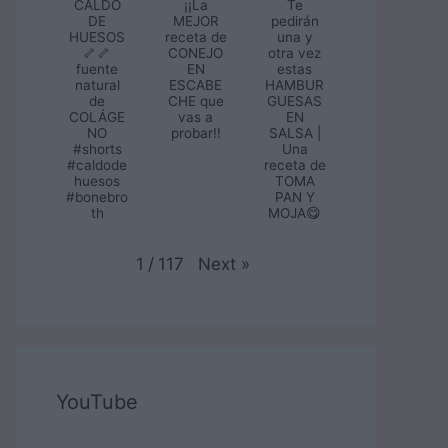
CALDO
¡¡La
Te
DE
MEJOR
pedirán
HUESOS
receta de
una y
🦴🦴
CONEJO
otra vez
fuente
EN
estas
natural
ESCABE
HAMBUR
de
CHE que
GUESAS
COLÁGE
vas a
EN
NO
probar!!
SALSA |
#shorts
Una
#caldode
receta de
huesos
TOMA
#bonebro
PAN Y
th
MOJA😋
Next
»
1
/
117
YouTube