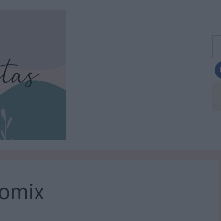
Bu
momix