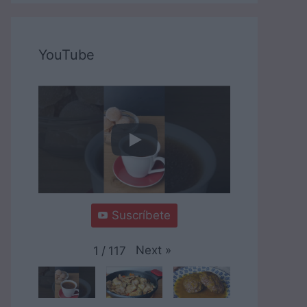
YouTube
Suscríbete
Next
»
1
/
117