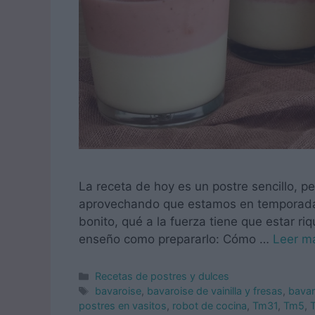
La receta de hoy es un postre sencillo, pe
aprovechando que estamos en temporada. 
bonito, qué a la fuerza tiene que estar riq
enseño como prepararlo: Cómo …
Leer m
Categorías
Recetas de postres y dulces
Etiquetas
bavaroise
,
bavaroise de vainilla y fresas
,
bava
postres en vasitos
,
robot de cocina
,
Tm31
,
Tm5
,