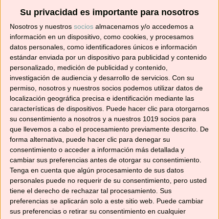
Su privacidad es importante para nosotros
Suscríbete ahora para recibir todas las recetas
Nosotros y nuestros
socios
almacenamos y/o accedemos a
en tu correo.
información en un dispositivo, como cookies, y procesamos
datos personales, como identificadores únicos e información
¡No te pierdas ninguna! 👩‍🍳👨‍🍳
estándar enviada por un dispositivo para publicidad y contenido
Dirección
personalizado, medición de publicidad y contenido,
de
investigación de audiencia y desarrollo de servicios.
Con su
correo
permiso, nosotros y nuestros socios podemos utilizar datos de
localización geográfica precisa e identificación mediante las
electrónico
Suscribir
características de dispositivos. Puede hacer clic para otorgarnos
su consentimiento a nosotros y a nuestros 1019 socios para
que llevemos a cabo el procesamiento previamente descrito. De
forma alternativa, puede hacer clic para denegar su
consentimiento o acceder a información más detallada y
cambiar sus preferencias antes de otorgar su consentimiento.
YouTube
Tenga en cuenta que algún procesamiento de sus datos
personales puede no requerir de su consentimiento, pero usted
tiene el derecho de rechazar tal procesamiento. Sus
preferencias se aplicarán solo a este sitio web. Puede cambiar
sus preferencias o retirar su consentimiento en cualquier