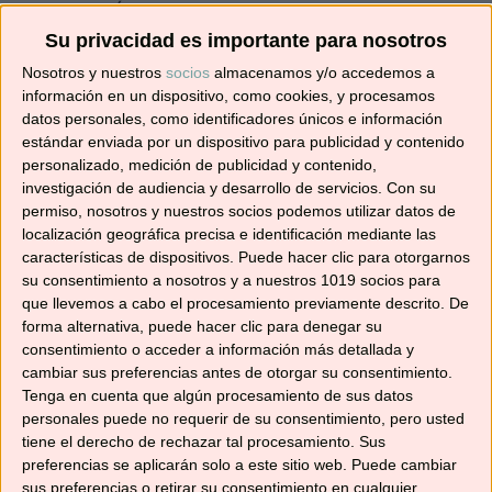
¡SUSCRÍBETE! 🍳🌟
Su privacidad es importante para nosotros
Nosotros y nuestros
socios
almacenamos y/o accedemos a
Suscríbete ahora para recibir todas las recetas
información en un dispositivo, como cookies, y procesamos
en tu correo.
datos personales, como identificadores únicos e información
estándar enviada por un dispositivo para publicidad y contenido
¡No te pierdas ninguna! 👩‍🍳👨‍🍳
personalizado, medición de publicidad y contenido,
Dirección
investigación de audiencia y desarrollo de servicios.
Con su
permiso, nosotros y nuestros socios podemos utilizar datos de
de
localización geográfica precisa e identificación mediante las
correo
características de dispositivos. Puede hacer clic para otorgarnos
electrónico
su consentimiento a nosotros y a nuestros 1019 socios para
Suscribir
que llevemos a cabo el procesamiento previamente descrito. De
forma alternativa, puede hacer clic para denegar su
consentimiento o acceder a información más detallada y
cambiar sus preferencias antes de otorgar su consentimiento.
Tenga en cuenta que algún procesamiento de sus datos
personales puede no requerir de su consentimiento, pero usted
YouTube
tiene el derecho de rechazar tal procesamiento. Sus
preferencias se aplicarán solo a este sitio web. Puede cambiar
sus preferencias o retirar su consentimiento en cualquier