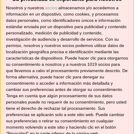
¡No te pierdas ninguna! 👩‍🍳👨‍🍳
Nosotros y nuestros
socios
almacenamos y/o accedemos a
Dirección
información en un dispositivo, como cookies, y procesamos
de
datos personales, como identificadores únicos e información
correo
estándar enviada por un dispositivo para publicidad y contenido
personalizado, medición de publicidad y contenido,
electrónico
Suscribir
investigación de audiencia y desarrollo de servicios.
Con su
permiso, nosotros y nuestros socios podemos utilizar datos de
localización geográfica precisa e identificación mediante las
características de dispositivos. Puede hacer clic para otorgarnos
su consentimiento a nosotros y a nuestros 1019 socios para
que llevemos a cabo el procesamiento previamente descrito. De
YouTube
forma alternativa, puede hacer clic para denegar su
consentimiento o acceder a información más detallada y
cambiar sus preferencias antes de otorgar su consentimiento.
Tenga en cuenta que algún procesamiento de sus datos
personales puede no requerir de su consentimiento, pero usted
tiene el derecho de rechazar tal procesamiento. Sus
preferencias se aplicarán solo a este sitio web. Puede cambiar
sus preferencias o retirar su consentimiento en cualquier
momento volviendo a este sitio y haciendo clic en el botón
"Privacidad" en la parte inferior de la página web.