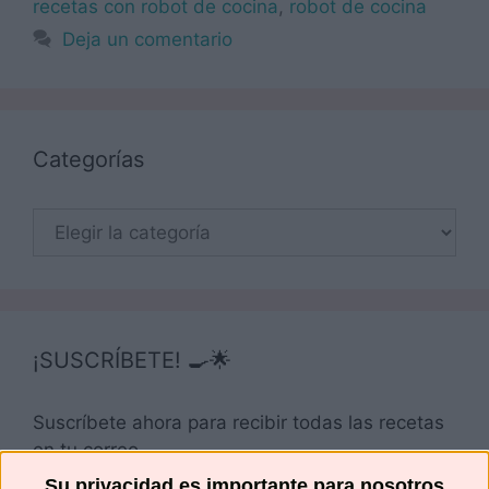
recetas con robot de cocina
,
robot de cocina
Deja un comentario
Categorías
Categorías
¡SUSCRÍBETE! 🍳🌟
Suscríbete ahora para recibir todas las recetas
en tu correo.
Su privacidad es importante para nosotros