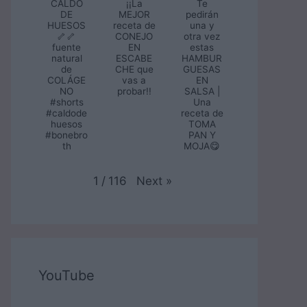
CALDO
¡¡La
Te
DE
MEJOR
pedirán
HUESOS
receta de
una y
🦴🦴
CONEJO
otra vez
fuente
EN
estas
natural
ESCABE
HAMBUR
de
CHE que
GUESAS
COLÁGE
vas a
EN
NO
probar!!
SALSA |
#shorts
Una
#caldode
receta de
huesos
TOMA
#bonebro
PAN Y
th
MOJA😋
Next
»
1
/
116
YouTube