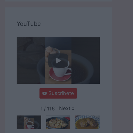
YouTube
Suscríbete
Next
»
1
/
116