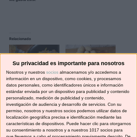
Relacionado
Su privacidad es importante para nosotros
Nosotros y nuestros
socios
almacenamos y/o accedemos a
MACARRONES CON
PAPAS ARRUGÁS CON
información en un dispositivo, como cookies, y procesamos
CARNE PICADA Y
MOJO PICÓN Y MOJO
datos personales, como identificadores únicos e información
QUESO MANCHEGO
VERDE
estándar enviada por un dispositivo para publicidad y contenido
07/05/2019
01/09/2022
personalizado, medición de publicidad y contenido,
En «Recetas de arroces
En «Recetas de
investigación de audiencia y desarrollo de servicios.
Con su
y pastas»
aperitivos, entrantes y
permiso, nosotros y nuestros socios podemos utilizar datos de
acompañamientos»
localización geográfica precisa e identificación mediante las
características de dispositivos. Puede hacer clic para otorgarnos
su consentimiento a nosotros y a nuestros 1017 socios para
que llevemos a cabo el procesamiento previamente descrito. De