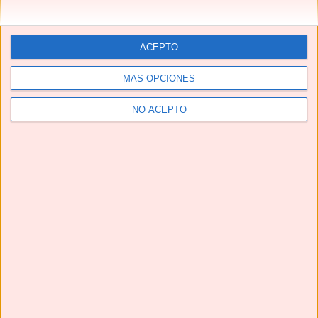
Te pedirán una y otra vez estas HAMBURGUESAS EN
SALSA | Una receta de TOMA PAN Y MOJA😋
ACEPTO
Next
»
1
/
116
MÁS OPCIONES
NO ACEPTO
YouTube