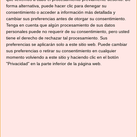
forma alternativa, puede hacer clic para denegar su
consentimiento o acceder a información más detallada y
ARROZ CON
cambiar sus preferencias antes de otorgar su consentimiento.
CHIPIRONES EN
Tenga en cuenta que algún procesamiento de sus datos
CONSERVA
personales puede no requerir de su consentimiento, pero usted
09/04/2019
tiene el derecho de rechazar tal procesamiento. Sus
En «Recetas de arroces
preferencias se aplicarán solo a este sitio web. Puede cambiar
y pastas»
sus preferencias o retirar su consentimiento en cualquier
momento volviendo a este sitio y haciendo clic en el botón
"Privacidad" en la parte inferior de la página web.
Categorías
Recetas con Thermomix
Etiquetas
Tm31
,
Tm5
,
TM6
TARTAR DE GAMBAS CON GELATINA DE
LIMA Y TOMATE
Deja un comentario