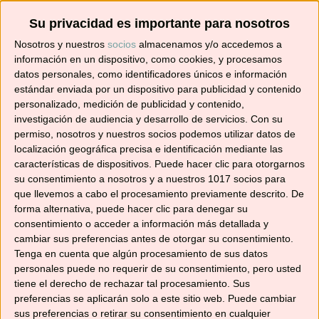
Su privacidad es importante para nosotros
Suscríbete ahora para recibir todas las recetas
Nosotros y nuestros
socios
almacenamos y/o accedemos a
en tu correo.
información en un dispositivo, como cookies, y procesamos
datos personales, como identificadores únicos e información
estándar enviada por un dispositivo para publicidad y contenido
¡No te pierdas ninguna! 👩‍🍳👨‍🍳
personalizado, medición de publicidad y contenido,
Dirección
investigación de audiencia y desarrollo de servicios.
Con su
de
permiso, nosotros y nuestros socios podemos utilizar datos de
correo
localización geográfica precisa e identificación mediante las
electrónico
características de dispositivos. Puede hacer clic para otorgarnos
Suscribir
su consentimiento a nosotros y a nuestros 1017 socios para
que llevemos a cabo el procesamiento previamente descrito. De
forma alternativa, puede hacer clic para denegar su
consentimiento o acceder a información más detallada y
cambiar sus preferencias antes de otorgar su consentimiento.
Tenga en cuenta que algún procesamiento de sus datos
YouTube
personales puede no requerir de su consentimiento, pero usted
tiene el derecho de rechazar tal procesamiento. Sus
preferencias se aplicarán solo a este sitio web. Puede cambiar
sus preferencias o retirar su consentimiento en cualquier