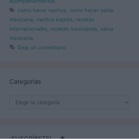
acompañamientos
Etiquetas
como hacer nachos
,
como hacer salsa
mexicana
,
nachos exprés
,
recetas
internacionales
,
recetas mexicanas
,
salsa
mexicana
Deja un comentario
Categorías
Categorías
¡SUSCRÍBETE! 🍳🌟