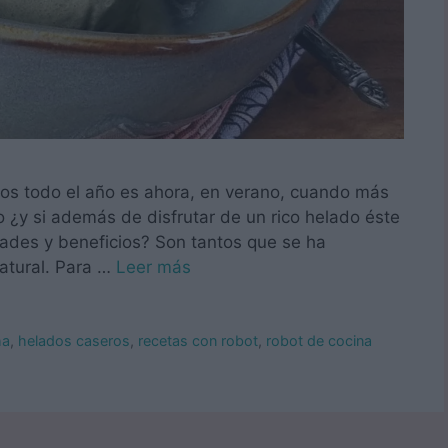
os todo el año es ahora, en verano, cuando más
o ¿y si además de disfrutar de un rico helado éste
dades y beneficios? Son tantos que se ha
atural. Para …
Leer más
ha
,
helados caseros
,
recetas con robot
,
robot de cocina