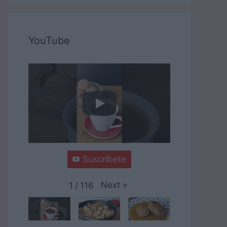
YouTube
Suscríbete
Next
»
1
/
116