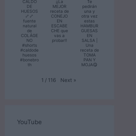
CALDO
¡¡La
Te
DE
MEJOR
pedirán
HUESOS
receta de
una y
🦴🦴
CONEJO
otra vez
fuente
EN
estas
natural
ESCABE
HAMBUR
de
CHE que
GUESAS
COLÁGE
vas a
EN
NO
probar!!
SALSA |
#shorts
Una
#caldode
receta de
huesos
TOMA
#bonebro
PAN Y
th
MOJA😋
Next
»
1
/
116
YouTube