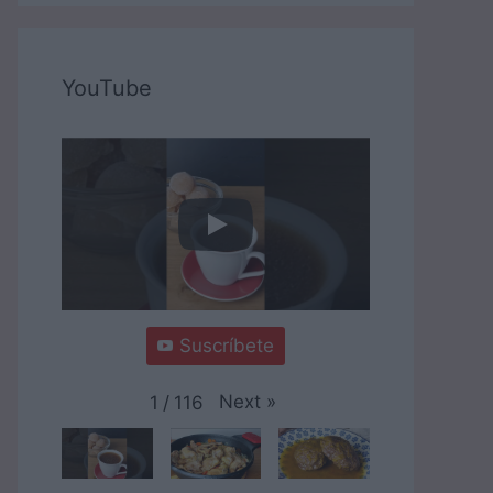
YouTube
Suscríbete
Next
»
1
/
116