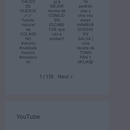
CALDO
¡¡La
Te
DE
MEJOR
pedirán
HUESOS
receta de
una y
🦴🦴
CONEJO
otra vez
fuente
EN
estas
natural
ESCABE
HAMBUR
de
CHE que
GUESAS
COLÁGE
vas a
EN
NO
probar!!
SALSA |
#shorts
Una
#caldode
receta de
huesos
TOMA
#bonebro
PAN Y
th
MOJA😋
Next
»
1
/
116
YouTube