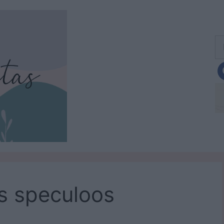
Bu
s speculoos