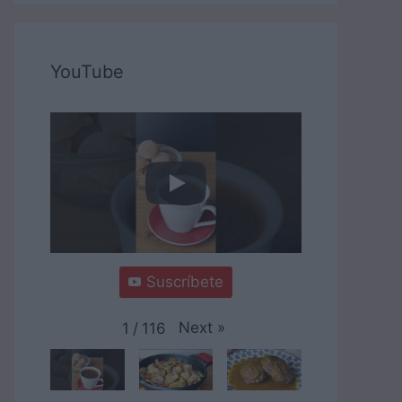
YouTube
Suscríbete
Next
»
1
/
116