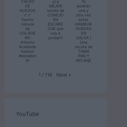
CALDO
¡¡La
Te
DE
MEJOR
pedirán
HUESOS
receta de
una y
🦴🦴
CONEJO
otra vez
fuente
EN
estas
natural
ESCABE
HAMBUR
de
CHE que
GUESAS
COLÁGE
vas a
EN
NO
probar!!
SALSA |
#shorts
Una
#caldode
receta de
huesos
TOMA
#bonebro
PAN Y
th
MOJA😋
Next
»
1
/
116
YouTube