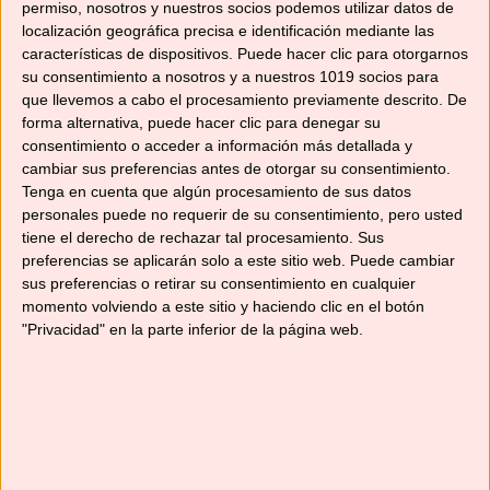
Cargando...
permiso, nosotros y nuestros socios podemos utilizar datos de
localización geográfica precisa e identificación mediante las
características de dispositivos. Puede hacer clic para otorgarnos
su consentimiento a nosotros y a nuestros 1019 socios para
que llevemos a cabo el procesamiento previamente descrito. De
Relacionado
forma alternativa, puede hacer clic para denegar su
consentimiento o acceder a información más detallada y
cambiar sus preferencias antes de otorgar su consentimiento.
Tenga en cuenta que algún procesamiento de sus datos
personales puede no requerir de su consentimiento, pero usted
tiene el derecho de rechazar tal procesamiento. Sus
SOPA RÁPIDA CON
ARROZ CON
preferencias se aplicarán solo a este sitio web. Puede cambiar
TRES INGREDIENTES
COSTILLAS Y
sus preferencias o retirar su consentimiento en cualquier
29/10/2020
CHAMPIÑONES EN
momento volviendo a este sitio y haciendo clic en el botón
En «Recetas de sopas y
FUSSIONCOOK
"Privacidad" en la parte inferior de la página web.
cremas»
16/09/2021
En «Recetas de arroces
y pastas»