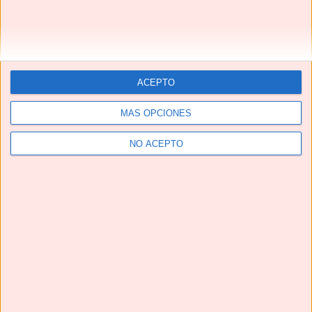
Responder
No solo recetas
25/03/2022 a las 14:17
ACEPTO
MÁS OPCIONES
Gracias a ti 😘
NO ACEPTO
Cargando...
Responder
Deja un comentario