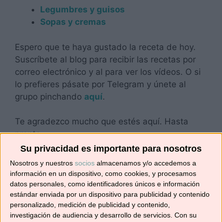
Legumbres y guisos
Sopas y cremas
Espero que te haya gustado la receta de hoy.
Suscríbete al blog para recibir las recetas por
correo electrónico y al para ver los vídeos. O si
lo prefieres pásate por Telegram y únete al
grupo pinchando
aquí
.
Te agradezco mucho que estés aquí. Hasta
pronto.
Su privacidad es importante para nosotros
Comparte esto:
Nosotros y nuestros
socios
almacenamos y/o accedemos a
información en un dispositivo, como cookies, y procesamos
Compartir
datos personales, como identificadores únicos e información
estándar enviada por un dispositivo para publicidad y contenido
personalizado, medición de publicidad y contenido,
Me gusta esto:
investigación de audiencia y desarrollo de servicios.
Con su